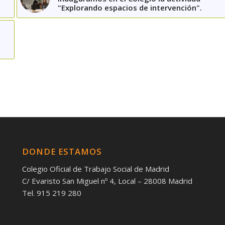
"Explorando espacios de intervención".
DONDE ESTAMOS
Colegio Oficial de Trabajo Social de Madrid
C/ Evaristo San Miguel nº 4, Local – 28008 Madrid
Tel. 915 219 280