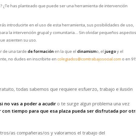
l
? ¿Te has planteado que puede ser una herramienta de intervención
rás introducirte en el uso de esta herramienta, sus posibilidades de uso,
 para la intervención grupal y comunitaria… Sin olvidar pequeños aspecto
que asienten su uso.
tar de una tarde
de formación
en la que el
dinamism
o, el
juego
y el
te, no dudes en inscribirte en
colegiados@comtrabajosocial.com
o en 91
ratuito, todas sabemos que requiere esfuerzo, trabajo e ilusión
si no vas a poder a acudir
o te surge algun problema una vez
 con tiempo para que esa plaza pueda ser disfrutada por otr
tros/as compañeras/os y valoramos el trabajo del