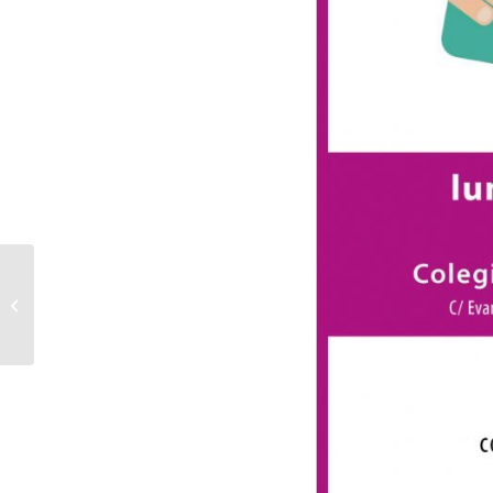
Ana Lima, presidenta
del Consejo General,
en la Ejecutiva FITS
Europa