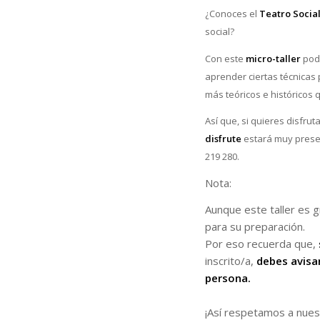
¿Conoces el
Teatro Socia
social?
Con este
micro-taller
pod
aprender ciertas técnicas
más teóricos e históricos 
Así que, si quieres disfru
disfrute
estará muy presen
219 280.
Nota:
Aunque este taller es g
para su preparación.
Por eso recuerda que,
inscrito/a,
debes avisar
persona.
¡Así respetamos a nues