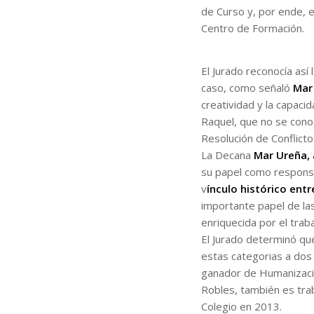
de Curso y, por ende, 
Centro de Formación.
El Jurado reconocía así 
caso, como señaló
Mar
creatividad y la capaci
Raquel, que no se conoc
Resolución de Conflicto
La Decana
Mar Ureña,
su papel como respons
v
ínculo histórico entr
importante papel de la
enriquecida por el traba
El Jurado determinó qu
estas categorias a dos 
ganador de Humanizació
Robles, también es tra
Colegio en 2013.