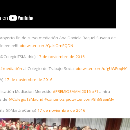
royecto fin de curso mediación Ana Daniela Raquel Susana de
eeeeee!!!!
pic.twitter.com/QakiOmEQDN
(@ColegioTSMadrid)
17 de noviembre de 2016
#mediación
al Colegio de Trabajo Social
pic.twitter.com/ufgUWFoqNY
nV)
17 de noviembre de 2016
licación Mediacion Merecido
#PREMIOSAMMI2016
#Ff
a ntra
e de
@ColegioTSMadrid
#contentxs
pic.twitter.com/8h68aeiiMv
aña (@MarUreCamp)
17 de noviembre de 2016