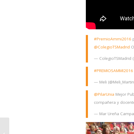
#PremioAmmi2016
p
@ColegioTSMadrid
Ol
— ColegioTSMadrid 
#PREMIOSAMMI2016
— Meli (@Meli_Marti
@PilarUnia
Mejor Pub
compañera y docent
— Mar Ureña Camp
Presentación
resultados del Estudio