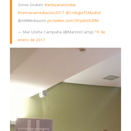
Sonia Gruben
#arteparamediar
#semanamediacion2017
@ColegioTSMadrid
@AMMediacion
pic.twitter.com/5FqsbV42RM
— Mar Ureña Campaña (@MarUreCamp)
19 de
enero de 2017