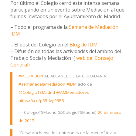
Por último el Colegio cerró esta intensa semana
participando en un evento sobre Mediación al que
fuimos invitados por el Ayuntamiento de Madrid.
– Todo el programa de la
Semana de Mediación
IDM
– El post del Colegio en el
Blog de IDM
– Difusión de todas las actividades del ámbito del
Trabajo Social y Mediación (
web del Consejo
General)
#MEDIACION
AL ALCANCE DE LA CIUDADANÍA
#semanadelamediacion
#IDM
acto de
@ColegioTSMadrid
@AMMediadores
https://t.co/p55dvg99P3
— ColegioTSMadrid (@ColegioTSMadrid)
20 de enero
de 2017
"Desabrochense los cinturones de la mente" invita