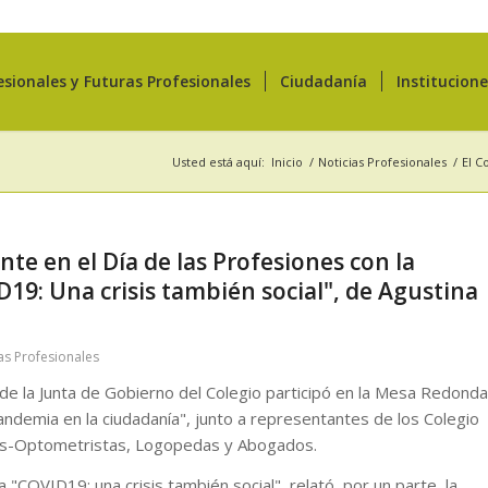
esionales y Futuras Profesionales
Ciudadanía
Institucion
Usted está aquí:
Inicio
/
Noticias Profesionales
/
El C
nte en el Día de las Profesiones con la
19: Una crisis también social", de Agustina
as Profesionales
de la Junta de Gobierno del Colegio participó en la Mesa Redonda
ndemia en la ciudadanía", junto a representantes de los Colegio
cos-Optometristas, Logopedas y Abogados.
 "COVID19: una crisis también social", relató, por un parte, la