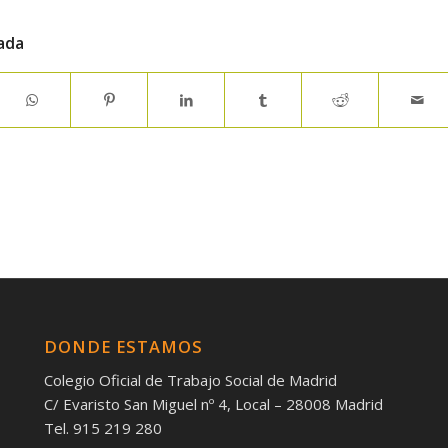
ada
DONDE ESTAMOS
Colegio Oficial de Trabajo Social de Madrid
C/ Evaristo San Miguel nº 4, Local – 28008 Madrid
Tel. 915 219 280