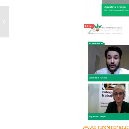
El Cuerpo de
Trabajadores/as
Sociales Voluntarias
continúa en marcha
www.diaprofesionesui