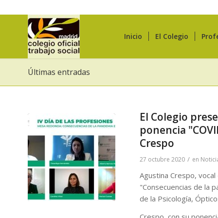
Inicio
El Colegio
Prof
Últimas entradas
El Colegio prese
ponencia "COVID
Crespo
/
27 octubre 2020
en
Notici
Agustina Crespo, vocal 
"Consecuencias de la pa
de la Psicología, Ópti
Crespo, con su ponencia