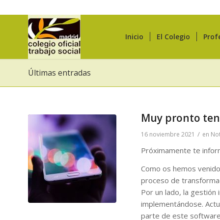
Inicio
El Colegio
Prof
Últimas entradas
Muy pronto tend
/
16 noviembre 2021
en
Not
Próximamente te infor
Como os hemos venido 
proceso de transformaci
Por un lado, la gestión
implementándose. Actual
parte de este software 