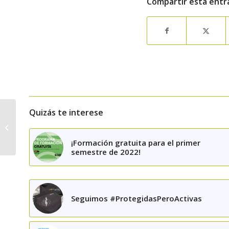
Compartir esta entr
Quizás te interese
Cupón conmemorativo
de la ONCE por el 40
aniversario de los
¡Formación gratuita para el primer
colegios
semestre de 2022!
profesionales...
Seguimos #ProtegidasPeroActivas