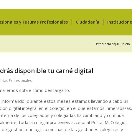
esionales y Futuras Profesionales
Ciudadanía
Institucion
Usted está aquí:
Inicio
rás disponible tu carné digital
icias Profesionales
maremos sobre cómo descargarlo.
informando, durante estos meses estamos llevando a cabo un
ón digital integral en el Colegio, en el que estamos inmersos/as.
 interna de los colegiados y colegiadas ha cambiado y continúa
mente, toda la colegiatura tenéis acceso al Portal Mi Colegio,
de gestión, que agiliza muchas de las gestiones colegiales y