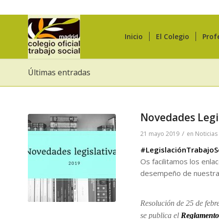
Inicio
El Colegio
Prof
Últimas entradas
Novedades Legis
/
21 mayo 2019
en
Noticias
#LegislaciónTrabajoS
Os facilitamos los enla
desempeño de nuestra 
Resolución de 25 de febre
se publica el
Reglamento i