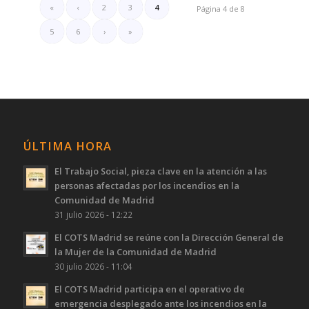
«
‹
2
3
4
Página 4 de 8
5
6
›
»
ÚLTIMA HORA
El Trabajo Social, pieza clave en la atención a las
personas afectadas por los incendios en la
Comunidad de Madrid
31 julio 2026 - 12:22
El COTS Madrid se reúne con la Dirección General de
la Mujer de la Comunidad de Madrid
30 julio 2026 - 11:04
El COTS Madrid participa en el operativo de
emergencia desplegado ante los incendios en la