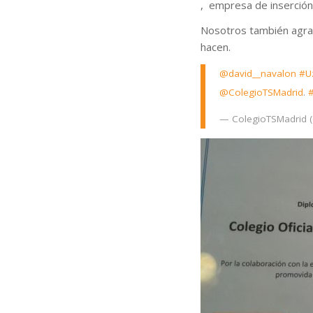
, empresa de inserción
Nosotros también agra
hacen.
@david__navalon
#U
@ColegioTSMadrid
.
#
— ColegioTSMadrid 