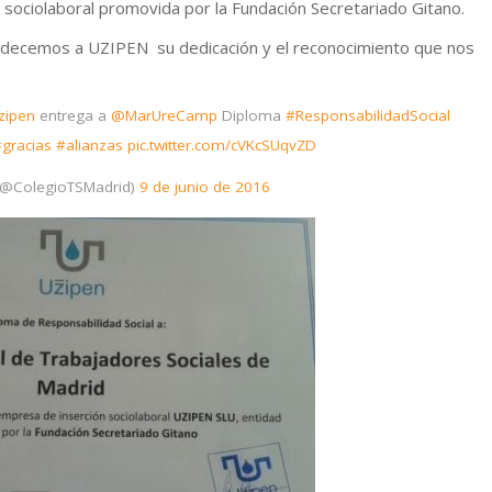
 sociolaboral promovida por la Fundación Secretariado Gitano.
decemos a UZIPEN su dedicación y el reconocimiento que nos
zipen
entrega a
@MarUreCamp
Diploma
#ResponsabilidadSocial
gracias
#alianzas
pic.twitter.com/cVKcSUqvZD
(@ColegioTSMadrid)
9 de junio de 2016