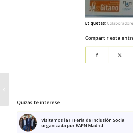
Etiquetas:
Colaborador
Compartir esta entr
La Organización
profesional de Trabajo
Social ante las
Elecciones Generale...
Quizás te interese
Visitamos la III Feria de Inclusión Social
organizada por EAPN Madrid