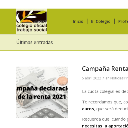
Inicio
El Colegio
Prof
Últimas entradas
Campaña Renta 2
/
5 abril 2022
en
Noticias P
La cuota colegial es de
Te recordamos que, con 
euros
, que será deduc
Recuerda que, cuando p
necesitas la aportaci