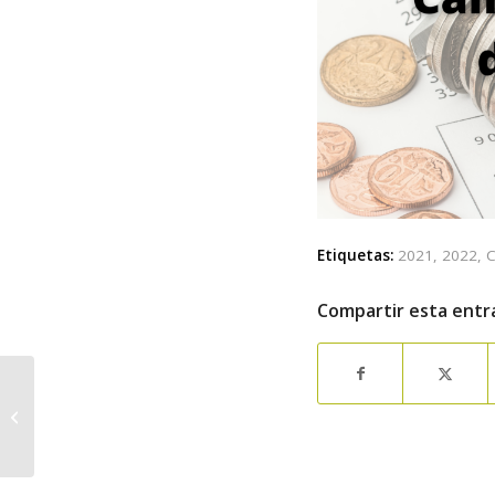
Etiquetas:
2021
,
2022
,
C
Compartir esta entr
Humanización,
derechos, equidad,
accesibilidad,
ciudadanía,
comunidad…