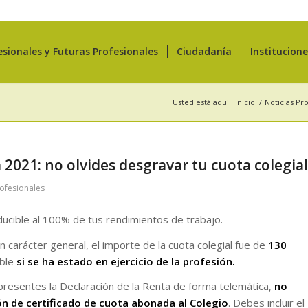
esionales y Futuras Profesionales
Ciudadanía
Institucion
Usted está aquí:
Inicio
/
Noticias Pr
021: no olvides desgravar tu cuota colegial
rofesionales
ducible al 100% de tus rendimientos de trabajo.
carácter general, el importe de la cuota colegial fue de
130
ible
si se ha estado en ejercicio de la profesión.
resentes la Declaración de la Renta de forma telemática,
no
ón de certificado de cuota abonada al Colegio
. Debes incluir el