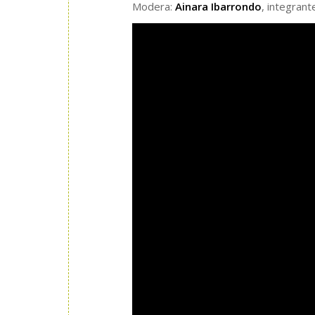
Modera:
Ainara Ibarrondo
, integran