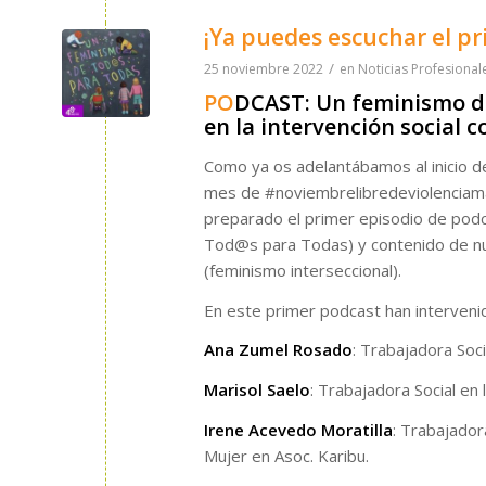
¡Ya puedes escuchar el p
/
25 noviembre 2022
en
Noticias Profesional
PO
DCAST: Un feminismo de
en la intervención social 
Como ya os adelantábamos al inicio de
mes de #noviembrelibredeviolenciama
preparado el primer episodio de podc
Tod@s para Todas) y contenido de n
(feminismo interseccional).
En este primer podcast han interveni
Ana Zumel Rosado
: Trabajadora Soc
Marisol Saelo
: Trabajadora Social en 
Irene Acevedo Moratilla
: Trabajador
Mujer en Asoc. Karibu.