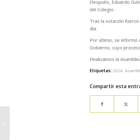
Después, Eduardo Gutié
del Colegio.
Tras la votación fuero
día.
Por último, se informó 
Gobierno, cuyo proceso
Finalizamos la Asamble
Etiquetas:
2024
,
Asambl
Compartir esta entr
Homenaje y
Reconocimiento a M.ª
Luisa González
Sánchez