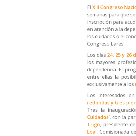
El
XIII Congreso Naci
semanas para que se
inscripción para acud
en atención a la depe
los cuidados o el conc
Congreso Lares.
Los días
24, 25 y 26 
los mayores profesio
dependencia. El pro
entre ellas la posib
exclusivamente a los
Los interesados en
redondas y tres plen
Tras la inauguraci
Cuidados’
, con la pa
Trigo
, presidente d
Leal
, Comisionada de