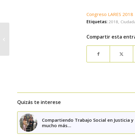
Congreso LARES 2018
Etiquetas:
2018
,
Ciudad
El Colegio asiste al
Compartir esta entr
desayuno-debate con
el Consejero de
Sanidad de la CM
Quizás te interese
Compartiendo Trabajo Social en Justicia y
mucho más…