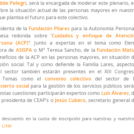
ilde Pelegrí
, será la encargada de moderar este plenario, 
obre la situación actual de las personas mayores en nuest
ue plantea el futuro para este colectivo.
sidenta de la
Fundación Pilares
para la Autonomía Persona
mesa redonda sobre ‘
Cuidados y enfoque de Atenció
rsona (ACP)
”. Junto a expertas en el tema como Ele
tora de
ASISPA
o Mª Teresa Sancho, de la
Fundación Mati
neficios de la ACP en las personas mayores, en situación 
ión social. Tal y como defiende la Familia Lares,
aspect
al sector también estarán presentes en el XIII Congre
s. Temas como el
convenio colectivo
del sector de l
cierto social
para la gestión de los servicios públicos ser
 estas cuestiones participarán expertos como
Luís Álvarez
, 
, presidenta de CEAP’s o
Jesús Cubero
, secretario general 
 descuento en la cuota de inscripción para nuestras y nuestr
 LINK