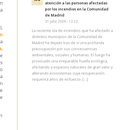
en
atención a las personas afectadas
por los incendios en la Comunidad
ra
de Madrid
31 julio 2026 - 12:22
l,
La reciente ola de incendios que ha afectado a
n
distintos municipios de la Comunidad de
na
Madrid ha dejado tras de sí una profunda
a
,
preocupación por sus consecuencias
ambientales, sociales y humanas. El fuego ha
de
provocado una irreparable huella ecológica,
os
afectando a espacios naturales de gran valor y
so
alterando ecosistemas cuya recuperación
a
requerirá años de esfuerzo. […]
án
de
de
os