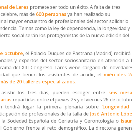
onal de Lares
promete ser todo un éxito. A falta de tres
 celebre, más de
600 personas
ya han realizado su
ir al mayor encuentro de profesionales del sector solidario
ndencia. Temas como la ley de dependencia, la longevidad y
ierto social serán los protagonistas de la nueva edición del
de octubre
, el Palacio Duques de Pastrana (Madrid) recibirá
nales y expertos del sector sociosanitario en atención a 
grama del XIII Congreso Lares viene cargado de novedade
ilidad que tienen los asistentes de acudir, el
miércoles 2
más de 20 talleres especializados
.
 asistir los tres días, pueden escoger entre
seis mesa
arias
repartidas entre el jueves 25 y el viernes 26 de octubr
ón tendrá lugar la primera plenaria sobre
‘Longevidad
rticipación de profesionales de la talla de
José Antonio Lóp
e la Sociedad Española de Geriatría y Gerontología o
Isau
l Gobierno frente al reto demográfico. La directora gener