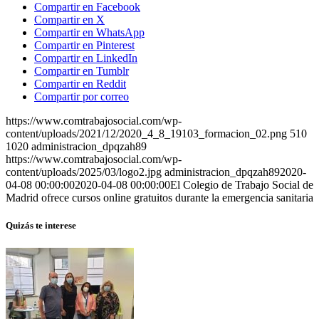
Compartir en Facebook
Compartir en X
Compartir en WhatsApp
Compartir en Pinterest
Compartir en LinkedIn
Compartir en Tumblr
Compartir en Reddit
Compartir por correo
https://www.comtrabajosocial.com/wp-
content/uploads/2021/12/2020_4_8_19103_formacion_02.png
510
1020
administracion_dpqzah89
https://www.comtrabajosocial.com/wp-
content/uploads/2025/03/logo2.jpg
administracion_dpqzah89
2020-
04-08 00:00:00
2020-04-08 00:00:00
El Colegio de Trabajo Social de
Madrid ofrece cursos online gratuitos durante la emergencia sanitaria
Quizás te interese