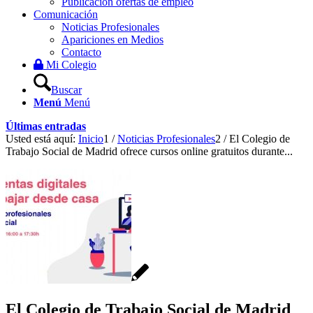
Publicación ofertas de empleo
Comunicación
Noticias Profesionales
Apariciones en Medios
Contacto
Mi Colegio
Buscar
Menú
Menú
Últimas entradas
Usted está aquí:
Inicio
1
/
Noticias Profesionales
2
/
El Colegio de
Trabajo Social de Madrid ofrece cursos online gratuitos durante...
El Colegio de Trabajo Social de Madrid