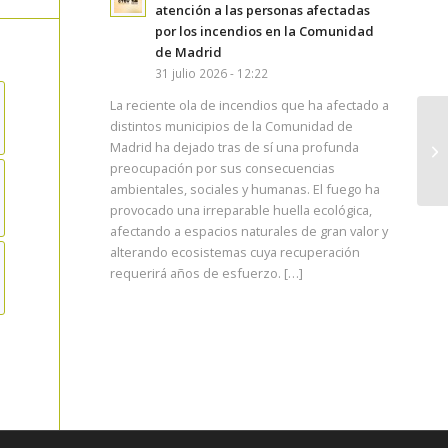
atención a las personas afectadas
por los incendios en la Comunidad
de Madrid
31 julio 2026 - 12:22
La reciente ola de incendios que ha afectado a
distintos municipios de la Comunidad de
Madrid ha dejado tras de sí una profunda
preocupación por sus consecuencias
ambientales, sociales y humanas. El fuego ha
provocado una irreparable huella ecológica,
afectando a espacios naturales de gran valor y
alterando ecosistemas cuya recuperación
requerirá años de esfuerzo. […]