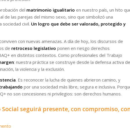
probación del
matrimonio igualitario
en nuestro país, un hito qu
gal de las parejas del mismo sexo, sino que simbolizó una
 sociedad civil.
Un logro que debe ser valorado, protegido y
conviven con nuevas amenazas. A día de hoy, los discursos de
tos de
retroceso legislativo
ponen en riesgo derechos
AQ+ en distintos contextos. Como profesionales del Trabajo
margen
: nuestra práctica se construye desde la defensa activa d
ación, la violencia y la exclusión.
stencia
. Es reconocer la lucha de quienes abrieron camino, y
 trabajando
por una sociedad más libre, segura e inclusiva. Porqu
Q+ no son concesiones ni privilegios: son derechos humanos.
o Social seguirá presente, con compromiso, co
umento