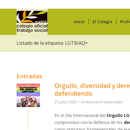
Inicio
El Colegio
Prof
Listado de la etiqueta: LGTBIAQ+
Entradas
Orgullo, diversidad y de
defendiendo
/
27 junio 2025
en
Noticias Profesionales
En el Día Internacional del
Orgullo L
compromiso con la defensa de los
de
como principios fundamentales de nue