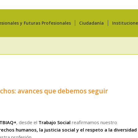
esionales y Futuras Profesionales
Ciudadanía
Institucion
rechos: avances que debemos seguir
GTBIAQ+
, desde el
Trabajo Social
reafirmamos nuestro
rechos humanos, la justicia social y el respeto a la diversidad
stra profesión.