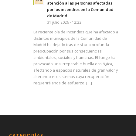
atención a las personas afectadas
por los incendios en la Comunidad
de Madrid
31 julio 2026 - 12:22
La reciente ola de incendios que ha afectado a
distintos municipios de la Comunidad de
Madrid ha dejado tras de sí una profunda
preocupación por sus consecuencias
ambientales, sociales y humanas. El fuego ha
provocado una irreparable huella ecológica,
afectando a espacios naturales de gran valor y
alterando ecosistemas cuya recuperación
requerirá años de esfuerzo. […]
CATEGORÍAS