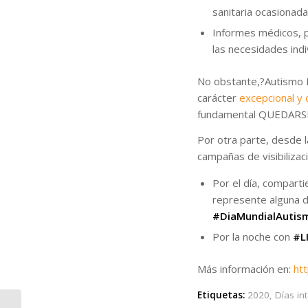
sanitaria ocasionada
Informes médicos, p
las necesidades indi
No obstante,?Autismo E
carácter
excepcional y 
fundamental QUEDARS
Por otra parte, desde 
campañas de visibilizaci
Por el día, compart
represente alguna d
#DiaMundialAutis
Por la noche con
#L
Más información en:
ht
Etiquetas:
2020
,
Días in
Documento técnico de