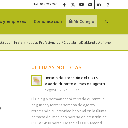
Tel. 915 219 280
es y empresas
Comunicación
Mi Colegio
stá aquí:
Inicio
/
Noticias Profesionales
/
2 de abril #DíaMundialAutismo
ÚLTIMAS NOTICIAS
Horario de atención del COTS
Madrid durante el mes de agosto
7 agosto 2026 - 10:37
El Colegio permanecerá cerrado durante la
segunda y tercera semana de agosto,
a
retomando su actividad habitual en la última
semana del mes con horario de atención de
8:30 a 14:30 horas. Desde el COTS Madrid