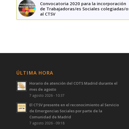
Convocatoria 2020 para la incorporación
de Trabajadoras/es Sociales colegiadas/o
al CTSV
ÚLTIMA HORA
Horario de atención del COTS Madrid durante el
mes de agosto
7 agosto 2026 - 10:37
El CTSV presente en el reconocimiento al Servicio
de Emergencias Sociales por parte de la
Comunidad de Madrid
7 agosto 2026 - 09:18