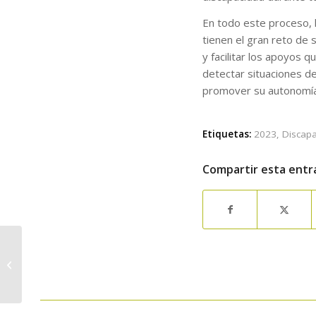
En todo este proceso, l
tienen el gran reto de 
y facilitar los apoyos 
detectar situaciones d
promover su autonomía
Etiquetas:
2023
,
Discap
Compartir esta entr
25N: El Colegio Oficial
de Trabajo Social de
Madrid pone el foco
en las mujeres...