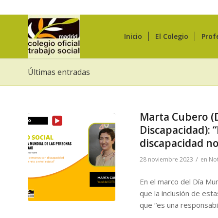
Inicio
El Colegio
Prof
Últimas entradas
Marta Cubero (D
Discapacidad): 
discapacidad no
/
28 noviembre 2023
en
Not
En el marco del Día Mun
que la inclusión de est
que “es una responsabi