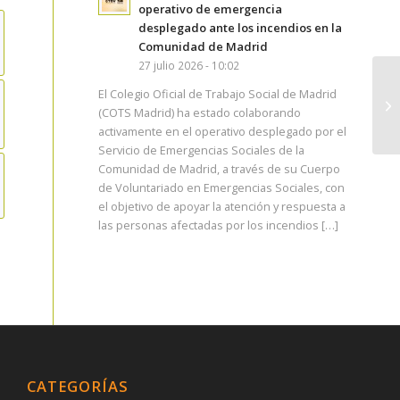
operativo de emergencia
desplegado ante los incendios en la
Comunidad de Madrid
27 julio 2026 - 10:02
El Colegio Oficial de Trabajo Social de Madrid
(COTS Madrid) ha estado colaborando
activamente en el operativo desplegado por el
Servicio de Emergencias Sociales de la
Comunidad de Madrid, a través de su Cuerpo
de Voluntariado en Emergencias Sociales, con
el objetivo de apoyar la atención y respuesta a
las personas afectadas por los incendios […]
CATEGORÍAS