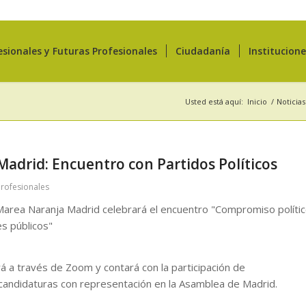
esionales y Futuras Profesionales
Ciudadanía
Institucion
Usted está aquí:
Inicio
/
Noticias
adrid: Encuentro con Partidos Políticos
Profesionales
 Marea Naranja Madrid celebrará el encuentro "Compromiso políti
es públicos"
rá a través de Zoom y contará con la participación de
candidaturas con representación en la Asamblea de Madrid.