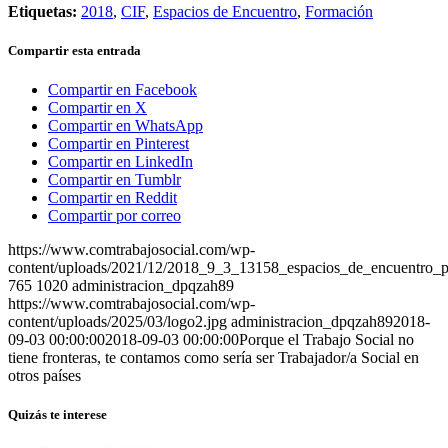
Etiquetas:
2018
,
CIF
,
Espacios de Encuentro
,
Formación
Compartir esta entrada
Compartir en Facebook
Compartir en X
Compartir en WhatsApp
Compartir en Pinterest
Compartir en LinkedIn
Compartir en Tumblr
Compartir en Reddit
Compartir por correo
https://www.comtrabajosocial.com/wp-
content/uploads/2021/12/2018_9_3_13158_espacios_de_encuentro_pa
765
1020
administracion_dpqzah89
https://www.comtrabajosocial.com/wp-
content/uploads/2025/03/logo2.jpg
administracion_dpqzah89
2018-
09-03 00:00:00
2018-09-03 00:00:00
Porque el Trabajo Social no
tiene fronteras, te contamos como sería ser Trabajador/a Social en
otros países
Quizás te interese