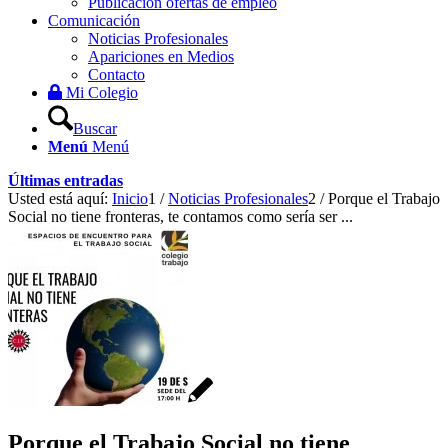
Publicación ofertas de empleo
Comunicación
Noticias Profesionales
Apariciones en Medios
Contacto
Mi Colegio
Buscar
Menú
Menú
Últimas entradas
Usted está aquí:
Inicio
1
/
Noticias Profesionales
2
/
Porque el Trabajo
Social no tiene fronteras, te contamos como sería ser ...
Porque el Trabajo Social no tiene