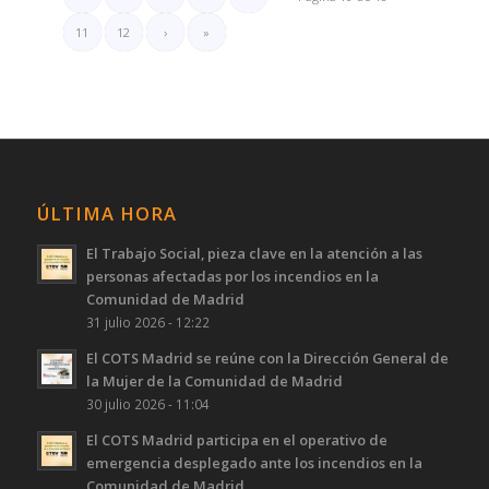
11
12
›
»
ÚLTIMA HORA
El Trabajo Social, pieza clave en la atención a las
personas afectadas por los incendios en la
Comunidad de Madrid
31 julio 2026 - 12:22
El COTS Madrid se reúne con la Dirección General de
la Mujer de la Comunidad de Madrid
30 julio 2026 - 11:04
El COTS Madrid participa en el operativo de
emergencia desplegado ante los incendios en la
Comunidad de Madrid