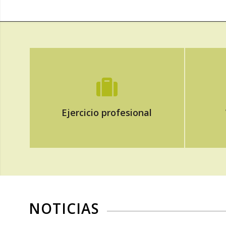
Acce
Sección dedicada al ejercicio de
e
la Profesión
Ejercicio profesional
NOTICIAS