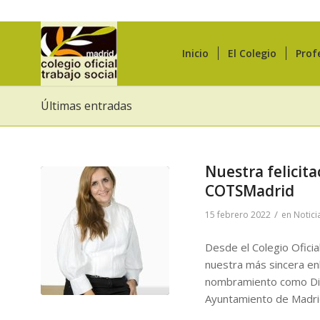
Inicio
El Colegio
Prof
Últimas entradas
Nuestra felicit
COTSMadrid
/
15 febrero 2022
en
Notici
Desde el Colegio Oficia
nuestra más sincera e
nombramiento como Dire
Ayuntamiento de Madr