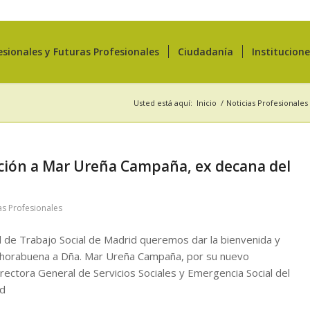
esionales y Futuras Profesionales
Ciudadanía
Institucion
Usted está aquí:
Inicio
/
Noticias Profesionales
ación a Mar Ureña Campaña, ex decana del
as Profesionales
l de Trabajo Social de Madrid queremos dar la bienvenida y
nhorabuena a Dña. Mar Ureña Campaña, por su nuevo
ctora General de Servicios Sociales y Emergencia Social del
id