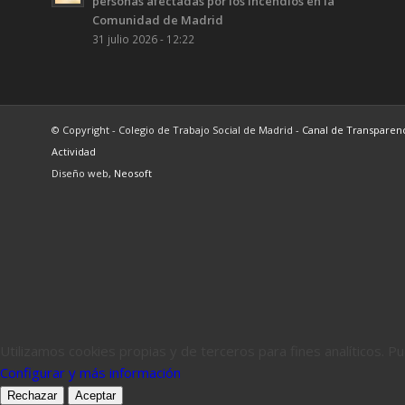
personas afectadas por los incendios en la
Comunidad de Madrid
31 julio 2026 - 12:22
© Copyright - Colegio de Trabajo Social de Madrid -
Canal de Transparen
Actividad
Diseño web,
Neosoft
Utilizamos cookies propias y de terceros para fines analíticos. 
Configurar y más información
Rechazar
Aceptar